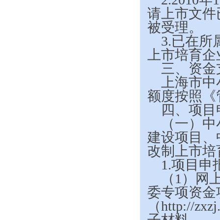
请上市文件
被受理。
3.
已在所
上市培育企
三、资金
上海市中
额度按照《
四、项目
（一）中
建设项目、
改制上市培
1.
项目申
（1）网
委专项资金
（http://
子材料。