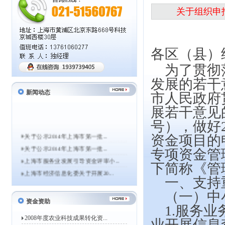
关于组织申
各区（县）
为了贯彻
发展的若干
新闻动态
市人民政府
展若干意见的
号），做好
关于公示2014年上海市第一批...
资金项目的
关于公示2014年上海市第一批...
专项资金管理
上海市服务业发展引导资金评审小...
下简称《管
上海市经济信息化委关于开展20...
一、支持
关于组织申报2014年度上海市...
（一）中
上海市经济信息化委关于组织申报...
资金资助
1.
服务业
关于公示2013年上海市第一批...
2008年度农业科技成果转化资...
2013年度高新技术企业认定工...
业开展信息