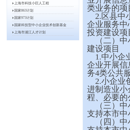
上海市科技小巨人工程
2013年高新技术企业复审、更...
类业务的项
国家863计划
2013年度上海市软件和集成电...
2.
区县中
国家973计划
2013年度第一批上海市信息化...
企业服务中
国家科技型中小企业技术创新基金
2013年度上海市战略性新兴产...
投资建设项
上海市浦江人才计划
2013年度上海市科技小巨人工...
（二）中
2012年度上海市科技小巨人工...
建设项目
关于开展2011年度上海市软件...
1.
中小企
2012年度上海市科技型中小企...
2012年度上海市信息化发展专...
企业开展信
关于组织申报2012年度上海市...
务4类公共
关于做好2012年度上海市科技...
2.
小企业
关于开展2012年度高新技术企...
进制造业小
关于开展2012年高新技术企业...
程、必要的
上海市服务业发展引导资金评审小...
（三）中
关于公示2011年上海市第三批...
支持本市中
关于公示2011年上海市第二批...
（四）中
关于公示2011年上海市第二批...
2011年8月份上海市认定软件...
支持本市中