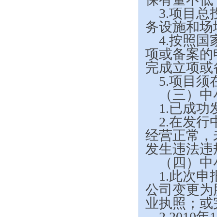
3.
项目总
务设施和场
4.
按照国
项或备案的
完成立项或
5.
项目须
（三）中
1.
已成功
2.
在发行
经营正常，
发生违法违
（四）中
1.
此次申
公司变更为
业执照；或
2.2010
年