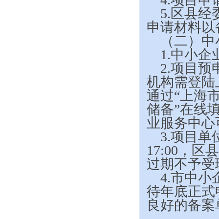
5.
区县经
申请材料以
（二）中
1.
中小企
2.
项目预
机构需登陆上海
通过“上海
储备”在线
业服务中心
3.
项目单位
17:00，区
过期不予受
4.
市中小
待年底正式
良好的备案