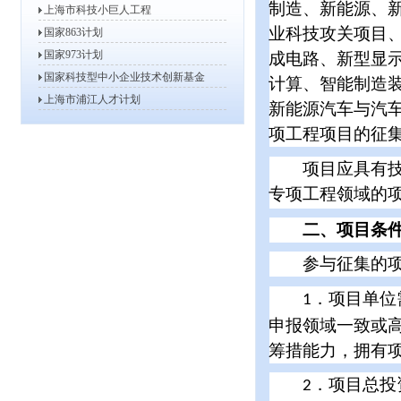
制造、新能源、
上海市科技小巨人工程
2013年高新技术企业复审、更...
业科技攻关项目
国家863计划
2013年度上海市软件和集成电...
国家973计划
成电路、新型显
2013年度第一批上海市信息化...
国家科技型中小企业技术创新基金
计算、智能制造
2013年度上海市战略性新兴产...
上海市浦江人才计划
新能源汽车与汽
2013年度上海市科技小巨人工...
2012年度上海市科技小巨人工...
项工程项目的征
关于开展2011年度上海市软件...
项目应具有技术
2012年度上海市科技型中小企...
专项工程领域的
2012年度上海市信息化发展专...
关于组织申报2012年度上海市...
二、项目条
关于做好2012年度上海市科技...
参与征集的项
关于开展2012年度高新技术企...
关于开展2012年高新技术企业...
．项目单位
1
上海市服务业发展引导资金评审小...
申报领域一致或
关于公示2011年上海市第三批...
筹措能力，拥有
关于公示2011年上海市第二批...
关于公示2011年上海市第二批...
．项目总投
2
2011年8月份上海市认定软件...