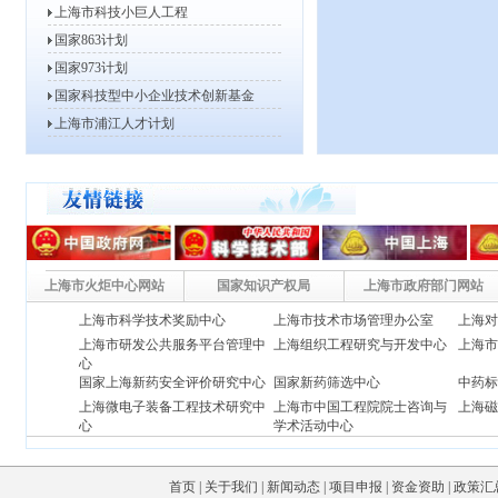
2013年度高新技术企业认定工...
上海市科技小巨人工程
2013年高新技术企业复审、更...
国家863计划
2013年度上海市软件和集成电...
国家973计划
2013年度第一批上海市信息化...
国家科技型中小企业技术创新基金
2013年度上海市战略性新兴产...
上海市浦江人才计划
2013年度上海市科技小巨人工...
2012年度上海市科技小巨人工...
关于开展2011年度上海市软件...
2012年度上海市科技型中小企...
2012年度上海市信息化发展专...
关于组织申报2012年度上海市...
上海市火炬中心网站
国家知识产权局
上海市政府部门网站
关于做好2012年度上海市科技...
上海市科学技术奖励中心
上海市技术市场管理办公室
上海
关于开展2012年度高新技术企...
上海市研发公共服务平台管理中
上海组织工程研究与开发中心
上海
心
关于开展2012年高新技术企业...
国家上海新药安全评价研究中
心
国家新药筛选中心
中药
上海市服务业发展引导资金评审小...
上海微电子装备工程技术研究中
上海市中国工程院院士咨询与
上海
关于公示2011年上海市第三批...
心
学术活动中心
上海市生物医药科技产业促进中
上海科技发展总公司
上海
关于公示2011年上海市第二批...
心
(上海新药研究开发中心)
关于公示2011年上海市第二批...
首页
|
关于我们
|
新闻动态
|
项目申报
|
资金资助
|
政策汇