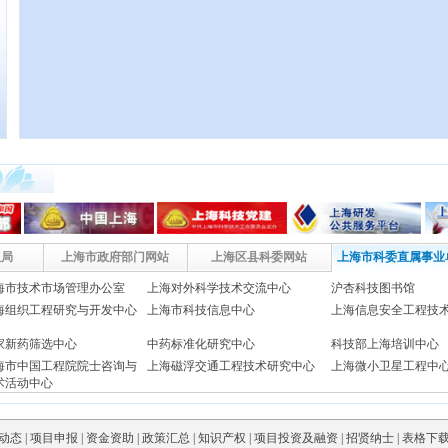
权局
上海市政府部门网站
上海区县科委网站
上海市科委直属事业
海市技术市场管理办公室
上海对外科学技术交流中心
沪杏科技图书馆
海组织工程研究与开发中心
上海市科技信息中心
上海信息安全工程技
家新药筛选中心
中药标准化研究中心
科技部上海培训中心
海市中国工程院院士咨询与
上海磁浮交通工程技术研究中心
上海微小卫星工程中
术活动中心
海科技发展总公司
上海高性能集成电路设计中心
上海信息安全基础设
动态
|
项目申报
|
资金资助
|
政策汇总
|
知识产权
|
项目投资及融资
|
招贤纳士
|
表格下