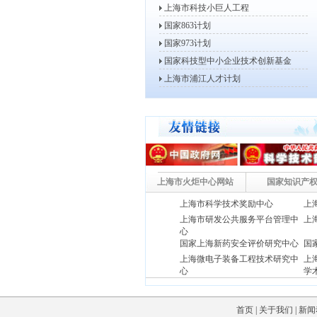
2013年度高新技术企业认定工...
上海市科技小巨人工程
2013年高新技术企业复审、更...
国家863计划
2013年度上海市软件和集成电...
国家973计划
2013年度第一批上海市信息化...
国家科技型中小企业技术创新基金
2013年度上海市战略性新兴产...
上海市浦江人才计划
2013年度上海市科技小巨人工...
2012年度上海市科技小巨人工...
关于开展2011年度上海市软件...
2012年度上海市科技型中小企...
2012年度上海市信息化发展专...
上海市火炬中心网站
国家知识产
关于组织申报2012年度上海市...
关于做好2012年度上海市科技...
上海市科学技术奖励中心
上
关于开展2012年度高新技术企...
上海市研发公共服务平台管理中
上
心
关于开展2012年高新技术企业...
国家上海新药安全评价研究中
心
国
上海市服务业发展引导资金评审小...
上海微电子装备工程技术研究中
上
心
学
关于公示2011年上海市第三批...
上海市生物医药科技产业促进中
上
关于公示2011年上海市第二批...
心
(上海新药研究开发中心)
关于公示2011年上海市第二批...
首页
|
关于我们
|
新闻