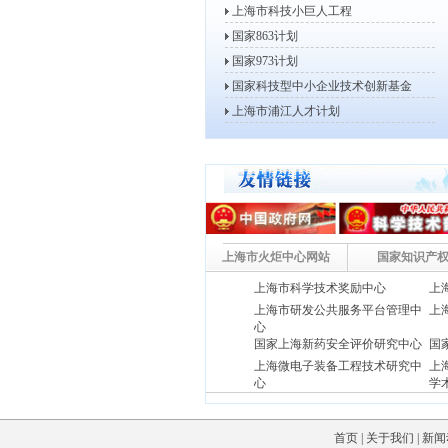
上海市科技小巨人工程
2013年度高新技术企业认定工...
国家863计划
2013年高新技术企业复审、更...
国家973计划
2013年度上海市软件和集成电...
国家科技型中小企业技术创新基金
2013年度第一批上海市信息化...
上海市浦江人才计划
2013年度上海市战略性新兴产...
2013年度上海市科技小巨人工...
2012年度上海市科技小巨人工...
关于开展2011年度上海市软件...
2012年度上海市科技型中小企...
2012年度上海市信息化发展专...
上海市火炬中心网站
国家知识产
关于组织申报2012年度上海市...
上海市科学技术奖励中心
上
关于做好2012年度上海市科技...
上海市研发公共服务平台管理中
上
关于开展2012年度高新技术企...
心
关于开展2012年高新技术企业...
国家上海新药安全评价研究中
心
国
上海市服务业发展引导资金评审小...
上海微电子装备工程技术研究中
上
心
学
关于公示2011年上海市第三批...
上海市生物医药科技产业促进中
上
关于公示2011年上海市第二批...
心
(上海新药研究开发中心)
首页
|
关于我们
|
新闻
关于公示2011年上海市第二批...