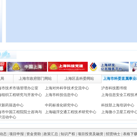
权局
上海市政府部门网站
上海区县科委网站
上海市科委直属事业
海市技术市场管理办公室
上海对外科学技术交流中心
沪杏科技图书馆
海组织工程研究与开发中心
上海市科技信息中心
上海信息安全工程技
家新药筛选中心
中药标准化研究中心
科技部上海培训中心
海市中国工程院院士咨询与
上海磁浮交通工程技术研究中心
上海微小卫星工程中
术活动中心
海科技发展总公司
上海高性能集成电路设计中心
上海信息安全基础设
动态
|
项目申报
|
资金资助
|
政策汇总
|
知识产权
|
项目投资及融资
|
招贤纳士
|
表格下