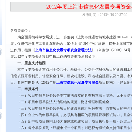
2012年度上海市信息化发展专项资
发布时间：2013/4/10 20:37:29
各有关单位：
为全面贯彻科学发展观，进一步落实《上海市推进智慧城市建设
2011-2013
展，促进信息化与工业化深度融合，加快上海“四个中心”建设，提升上海城市
进作用，根据《
上海市信息化发展专项资金管理办法
》（沪财教〔
2008
〕
54
号
展
2012
年度专项资金项目申报工作的有关事项通知如下：
一、重点支持范围
本年度专项资金重点用于公共性、基础性、公益性信息化项目的建设和工作
信息资源开发利用、信息安全保障、新农村建设、和谐社会建设以及市委、市
目。具体范围参见《
2012
年度
上海市信息化发展专项资金
项目指南》（详见附
二、申报条件
（一）项目申报单位必须是本市依法设立的具有独立法人资格、无不良信用
（二）项目申报单位法人治理结构规范，财务管理制度健全。
（三）项目申报单位必须是项目的建设者或产权拥有者，而非项目的中介
（四）企业作为申报单位时，必须具有相应的项目建设和投资能力，且会
（五）所申报项目原则上须为在建或拟建项目，项目执行期一般不超过三
（六）每个单位原则上只能申报一个项目；对已获专项资金支持但项目未通