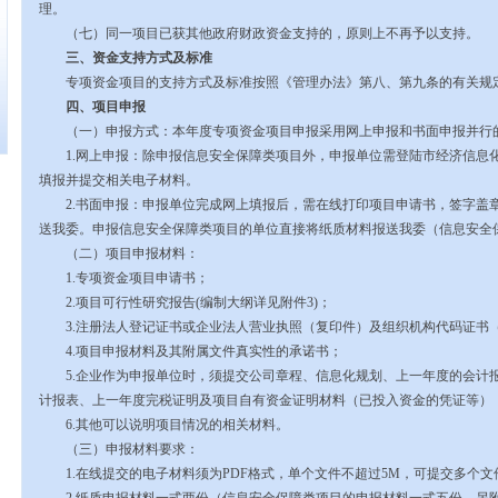
理。
（七）同一项目已获其他政府财政资金支持的，原则上不再予以支持。
三、资金支持方式及标准
专项资金项目的支持方式及标准按照《管理办法》第八、第九条的有关规
四、项目申报
（一）申报方式：本年度专项资金项目申报采用网上申报和书面申报并行
1.
网上申报：除申报信息安全保障类项目外，申报单位需登陆市经济信息
填报并提交相关电子材料。
2.
书面申报：申报单位完成网上填报后，需在线打印项目申请书，签字盖
送我委。申报信息安全保障类项目的单位直接将纸质材料报送我委（信息安全
（二）项目申报材料：
1.
专项资金项目申请书；
2.
项目可行性研究报告
(
编制大纲详见附件
3)
；
3.
注册法人登记证书或企业法人营业执照（复印件）及组织机构代码证书
4.
项目申报材料及其附属文件真实性的承诺书；
5.
企业作为申报单位时，须提交公司章程、信息化规划、上一年度的会计
计报表、上一年度完税证明及项目自有资金证明材料（已投入资金的凭证等）
6.
其他可以说明项目情况的相关材料。
（三）申报材料要求：
1.
在线提交的电子材料须为
PDF
格式，单个文件不超过
5M
，可提交多个文