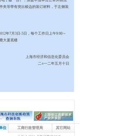
附电子版一份），加盖申报单位公章并由法
件夹等带有突出棱边的装订材料，于左侧装
2012
年
7
月
3
日
-5
日，每个工作日上午
9:00
～
鹿大厦底楼
上海市经济和信息化委员会
二
○
一二年五月十日
单位
工商行政管理局
其它网站