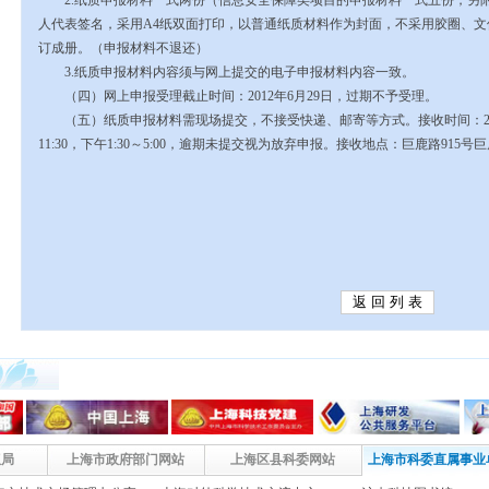
2.
纸质申报材料一式两份（信息安全保障类项目的申报材料一式五份，另
人代表签名，采用
A4
纸双面打印，以普通纸质材料作为封面，不采用胶圈、文
订成册。（申报材料不退还）
3.
纸质申报材料内容须与网上提交的电子申报材料内容一致。
（四）网上申报受理截止时间：
2012
年
6
月
29
日，过期不予受理。
（五）纸质申报材料需现场提交，不接受快递、邮寄等方式。接收时间：
11:30
，下午
1:30
～
5:00
，逾期未提交视为放弃申报。接收地点：巨鹿路
915
号巨
权局
上海市政府部门网站
上海区县科委网站
上海市科委直属事业